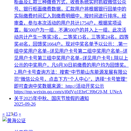
柜面及汇款三种缴费方式，收费系统实时抓取微信公众
号、银行柜面缴费数据，汇款用户将根据银行回单中的
实际缴费时间汇入到缴费明细中，按时间进行排序。经
审查，参与本次活动的用户共计1754户，根据奖项设
置，每500户为一组，不满500户的并入上一组，此次活
动共计产生一等奖3名，二等奖15名，三等奖24名，四等
奖48名，回馈奖1664户。现对中奖名单予以公示：.第一
组中奖用户名单--详见用户卡号第二组中奖用户名单--详
见用户卡号第三组中奖用户名单--详见用户卡号1.除以上
公示的中奖用户，凡9月30日前缴费的用户均为回馈奖。
2.用户卡号查询方法：搜索“中节能山东能源发展有限公
司”微信公众号，点击下方“个人中心”，选择“卡号管理”
即可查询中奖数据来源：http://活动开奖公示
https://mp.weixin.qq.com/s/i0dVq1EbrC39bG9-M_UNeA
关于2025年中秋、国庆节放假的通知
2025-09-26
«
1
2
3
4
5
»