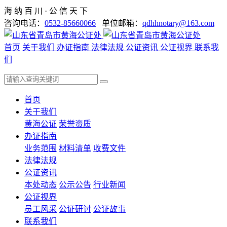
海 纳 百 川 · 公 信 天 下
咨询电话：
0532-85660066
单位邮箱：
qdhhnotary@163.com
首页
关于我们
办证指南
法律法规
公证资讯
公证视界
联系我
们
首页
关于我们
黄海公证
荣誉资质
办证指南
业务范围
材料清单
收费文件
法律法规
公证资讯
本处动态
公示公告
行业新闻
公证视界
员工风采
公证研讨
公证故事
联系我们