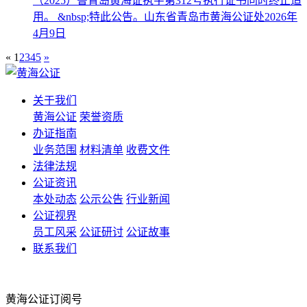
（2025）鲁青岛黄海证执字第312号执行证书同时终止适
用。 &nbsp;特此公告。山东省青岛市黄海公证处2026年
4月9日
«
1
2
3
4
5
»
关于我们
黄海公证
荣誉资质
办证指南
业务范围
材料清单
收费文件
法律法规
公证资讯
本处动态
公示公告
行业新闻
公证视界
员工风采
公证研讨
公证故事
联系我们
黄海公证订阅号