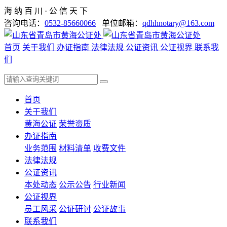
海 纳 百 川 · 公 信 天 下
咨询电话：
0532-85660066
单位邮箱：
qdhhnotary@163.com
首页
关于我们
办证指南
法律法规
公证资讯
公证视界
联系我
们
首页
关于我们
黄海公证
荣誉资质
办证指南
业务范围
材料清单
收费文件
法律法规
公证资讯
本处动态
公示公告
行业新闻
公证视界
员工风采
公证研讨
公证故事
联系我们